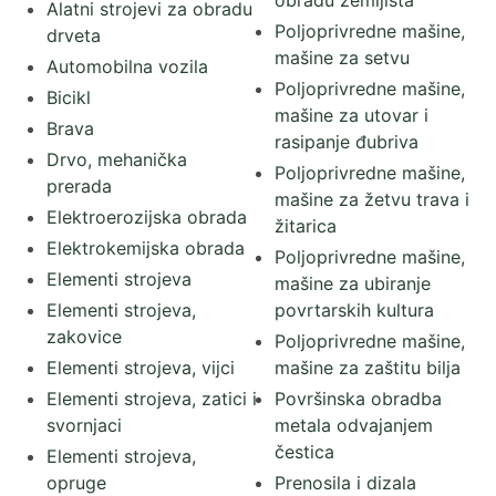
obradu zemljišta
Alatni strojevi za obradu
Poljoprivredne mašine,
drveta
mašine za setvu
Automobilna vozila
Poljoprivredne mašine,
Bicikl
mašine za utovar i
Brava
rasipanje đubriva
Drvo, mehanička
Poljoprivredne mašine,
prerada
mašine za žetvu trava i
Elektroerozijska obrada
žitarica
Elektrokemijska obrada
Poljoprivredne mašine,
Elementi strojeva
mašine za ubiranje
Elementi strojeva,
povrtarskih kultura
zakovice
Poljoprivredne mašine,
Elementi strojeva, vijci
mašine za zaštitu bilja
Elementi strojeva, zatici i
Površinska obradba
svornjaci
metala odvajanjem
čestica
Elementi strojeva,
opruge
Prenosila i dizala