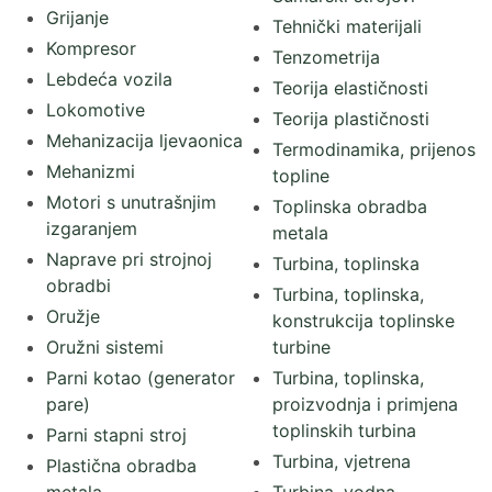
Grijanje
Tehnički materijali
Kompresor
Tenzometrija
Lebdeća vozila
Teorija elastičnosti
Lokomotive
Teorija plastičnosti
Mehanizacija ljevaonica
Termodinamika, prijenos
Mehanizmi
topline
Motori s unutrašnjim
Toplinska obradba
izgaranjem
metala
Naprave pri strojnoj
Turbina, toplinska
obradbi
Turbina, toplinska,
Oružje
konstrukcija toplinske
Oružni sistemi
turbine
Parni kotao (generator
Turbina, toplinska,
pare)
proizvodnja i primjena
toplinskih turbina
Parni stapni stroj
Turbina, vjetrena
Plastična obradba