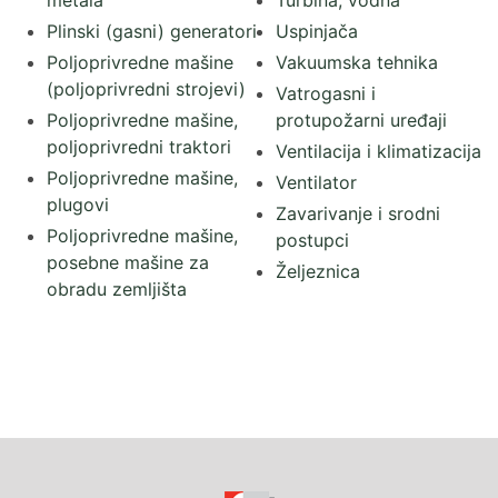
metala
Turbina, vodna
Plinski (gasni) generatori
Uspinjača
Poljoprivredne mašine
Vakuumska tehnika
(poljoprivredni strojevi)
Vatrogasni i
Poljoprivredne mašine,
protupožarni uređaji
poljoprivredni traktori
Ventilacija i klimatizacija
Poljoprivredne mašine,
Ventilator
plugovi
Zavarivanje i srodni
Poljoprivredne mašine,
postupci
posebne mašine za
Željeznica
obradu zemljišta