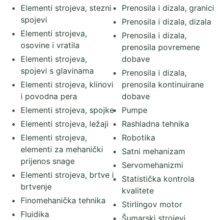
Elementi strojeva, stezni
Prenosila i dizala, granici
spojevi
Prenosila i dizala, dizala
Elementi strojeva,
Prenosila i dizala,
osovine i vratila
prenosila povremene
Elementi strojeva,
dobave
spojevi s glavinama
Prenosila i dizala,
Elementi strojeva, klinovi
prenosila kontinuirane
i povodna pera
dobave
Elementi strojeva, spojke
Pumpe
Elementi strojeva, ležaji
Rashladna tehnika
Elementi strojeva,
Robotika
elementi za mehanički
Satni mehanizam
prijenos snage
Servomehanizmi
Elementi strojeva, brtve i
Statistička kontrola
brtvenje
kvalitete
Finomehanička tehnika
Stirlingov motor
Fluidika
Šumarski strojevi